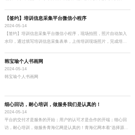
定制开发；现在用户缺少的不是项目资金，缺少的是稳定、细致、
甲，同城维修，同城搬家……各行业互联网的成功转型案例，让同
主动的技术服务与支持！青海亿
城服务类公司开始认识到互联网+对于公司发展的积极作用，开始用
【签约】培训信息采集平台微信小程序
互联网具来管理预约与维系客户，各种线下门店如雨后春笋般开始
2024
05-14
上线预约系统；同城服务的线上化运营，提高了公司运作效率，也
【签约】培训信息采集平台微信小程序，现场拍照，照片自动加入
极大地降低了公司对账结算的工作量与错误率；提前预约的订单，
水印，通过填写培训信息采集表单，上传培训现场照片，完成培训
也能更好的指导店长对人员进行安排，长期的数据积累更能指导公
信息采集工作；系统后台可将培训信息表单按需求导出EXCEL电子
司后期发展与人员配置计划。系统特点
表格，对每条采集信息自动生成采集表格、现场图片的PDF文件，
韩宝瑜个人书画网
并自动下载至本地电脑文件夹；采集平台大大降低了人工收集、填
2024
05-14
写、拍照的工作量，通过微信小程序就可以完成全部工作！培训信
韩宝瑜个人书画网
息采集平台微信小程序现已上线，感谢用户的认可与信任，签约我
公司！ 登录界面功能界面培训现场拍照并自动加入水印水印可根据
需求定制（如地点自
细心回访，耐心培训，做服务我们是认真的！
2024
05-14
平台的交付才是服务的开始；用户的认可才是合作的开端；细心回
访，耐心培训，做服务青海亿网是认真的！青海亿网本着“选择源于