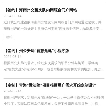
信任，品质源于专业，服务重在细节，诚信铸就品牌。”的理念，旨
在让我们的客户享受优良的品质和贴心的服务！
【签约】海南州交警支队内网综合门户网站
2024
05-14
近日我公司建设的海南州交警支队内网综合门户网站通过验收，并
获得用户的一致好评！青海亿网本着“选择源于信任，品质源于专
业，服务重在细节，诚信铸就品牌。”的理念，旨在让我们的客户享
签约
受优良的品质和贴心的服务！
【签约】州公安局“智慧党建”小程序版
2024
05-14
根据州公安局的需求，经过多次需求的细节分销与沟通，最终确
定“智慧党建”小程序V1.0版，随着后期的使用和需求的增加，再进行
程序的定制和升级。目前“智慧党建”小程序有支部信息、党建工作、
党建动态、党员管理、党费在线缴纳、党史资料、三会一课、民主
【定制】青海“微法院”项目根据用户需求开始定制设计
生活会、后台管理、批量数据导入等全动态模块功能。平台前台采
2024
05-14
用微信开发+WEB API，后台采用.NET+MS SQL2008R2，操作简
根据用户需求，定制开发“微法院”平台，平台基于微信公众号和微信
单、方便快捷；因为此版本是微信小程序版本，目前支持微信在线
小程序，实现法院日常信息发布，公开案件审理视频播放、小额费
支付。“智慧党建”小程序设计初稿：