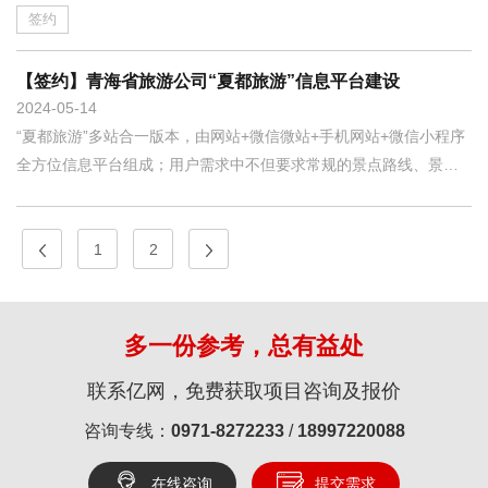
用在线缴纳，政策法规在线查询、党建小程序等功能，目前“微法
签约
院”平台进行定制设计中。设计界面初稿：
【签约】青海省旅游公司“夏都旅游”信息平台建设
2024
05-14
“夏都旅游”多站合一版本，由网站+微信微站+手机网站+微信小程序
全方位信息平台组成；用户需求中不但要求常规的景点路线、景点
说明等功能，而且要求有在线支付（支持微信支付、支付宝、网银
等支付功能）、旅游日记、路线DIY、吃住行安排、会议接待、租车
等功能；青海亿网细化用户需求，结合公司实际情况及青海地方特
1
2
色，为用户定制开发了“夏都旅游”多平台系统，响应式开发、全站
SEO优化，更方便各大搜索引擎收录，搜索排名靠前！系统目前内
测中，相信这个夏天会为用户公司带来更多的收益！平台设计初
多一份参考，总有益处
稿：
联系亿网，免费获取项目咨询及报价
咨询专线：
0971-8272233
/
18997220088
在线咨询
提交需求