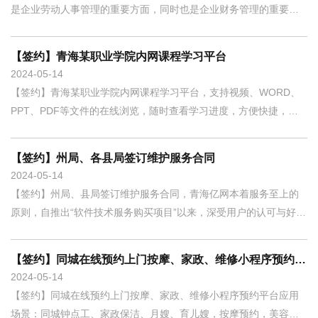
等综合因素完成最终的服务需求。通过软件技术服务项目，完成用
是企业劳动人事管理的重要方面，同时也是企业财务管理的重要方
户提出的软件技术需求并进行定制开发；现在用户缺少的不是项目
面，因为它是和人、资都相关的方面。工资管理需要和员工人事管
资金，缺少的是稳定、细致、主动的
理连接，同时连接工时考勤、岗位职称学历和各类保险等等，来生
【签约】青海某职业学院内网课程学习平台
成企业每个职工的基本工资、津贴、考勤、保险、绩效、实际发放
2024
05-14
工资等。同时工资的发放具有较强的时间限制，必须严格按照单位
【签约】青海某职业学院内网课程学习平台，支持视频、WORD、
的时间完成计算和发放工作。正是工资管理的这种重复性、规律
PPT、PDF等文件的在线浏览，随时查看学习进度，方便快捷，获
性、时间性，使得工资管理系统的运用成为可能，通过工资管理系
得用户的认可！ 1、课程学习平台首页稿 2、课程中心 3、课程学习
统
内容，包括章节、在线视频、WORD、PDF、PPT等文件的在线浏
【签约】州局、各县局签订维护服务合同
览，资料下载等。 4、PDF格式文件在线学习 5、WORD格式文件
2024
05-14
在线学习 6、PPT格式文件在线学习7、视频格式文件在线学习
【签约】州局、县局签订维护服务合同，青海亿网本着服务至上的
原则，自推出“软件技术服务购买项目”以来，深受用户的认可与好
评！什么是软件技术服务购买项目？软件技术服务项目提供的是服
务而不是各种产品；购买服务购买的是“服务”而不是“物资或产品”，
【签约】同城在线预约上门按摩、家政、维修小程序预约平台
购买服务项目强调的是软性服务，而不是单方面给钱给物的活动，
2024
05-14
而是通过服务的内容、质量、性价比等综合因素完成最终的服务需
【签约】同城在线预约上门按摩、家政、维修小程序预约平台应用
求。通过软件技术服务项目，完成用户提出的软件技术需求并进行
场景：同城钟点工、家政保洁、月嫂、育儿嫂，按摩预约，美容美